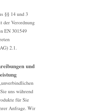
us §§ 14 und 3
it der Verordnung
ten EN 301549
reten
AG) 2.1.
chreibungen und
eistung
„unverbindlichen
 Sie uns während
rodukte für Sie
Ihrer Anfrage. Wir