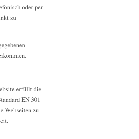
efonisch oder per
unkt zu
ngegebenen
beikommen.
site erfüllt die
Standard EN 301
eie Webseiten zu
eit.